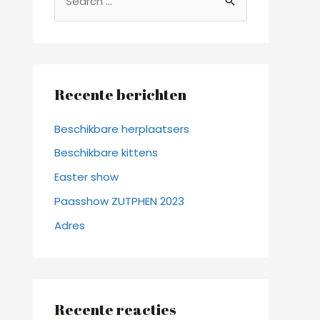
o
e
k
n
Recente berichten
a
a
Beschikbare herplaatsers
r
Beschikbare kittens
:
Easter show
Paasshow ZUTPHEN 2023
Adres
Recente reacties