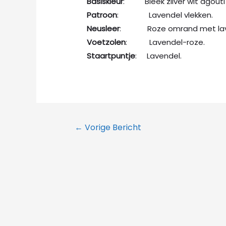
Basiskleur
: Bleek zilver wit agouti
Patroon
: Lavendel vlekken.
Neusleer
: Roze omrand met lave
Voetzolen
: Lavendel-roze.
Staartpuntje
: Lavendel.
Bericht
←
Vorige Bericht
navigatie