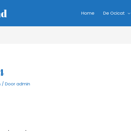
nd
Home
De Ocicat
4
n
/ Door
admin