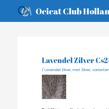
Ga
Ocicat Club Holla
naar
de
inhoud
Lavendel Zilver Cs2
/
Lavendel Zilver
,
met Zilver
,
variante