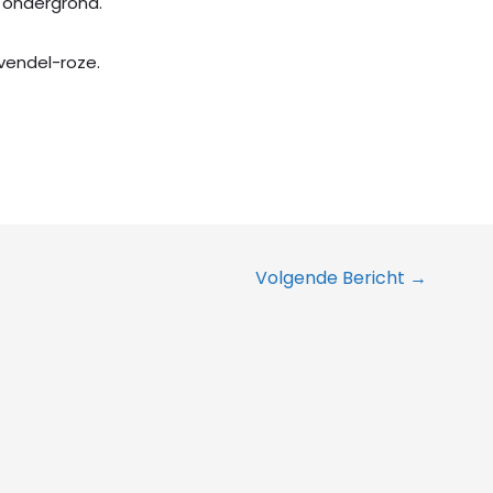
 ondergrond.
ndel-roze.
Volgende Bericht
→