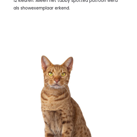
12 kleuren. Alleen het tabby spotted patroon werd
als showexemplaar erkend.