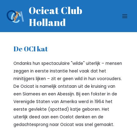
Ga
Ocicat Club
naar
Holland
de
MAI
inhoud
MEN
De OCI kat
Ondanks hun spectaculaire "wilde" uiterlijk – mensen
zeggen in eerste instantie heel vaak dat het
minitijgers lijken – zit er geen wild in hun voorouders.
De Ocicat is namelijk ontstaan uit de kruising van
een Siamees en een Abessijn. Bij een fokster in de
Verenigde Staten van Amerika werd in 1964 het
eerste gevlekte (spotted) katje geboren. Het
uiterlijk deed aan een Ocelot denken en de
gedachtesprong naar Ocicat was snel gemaakt.