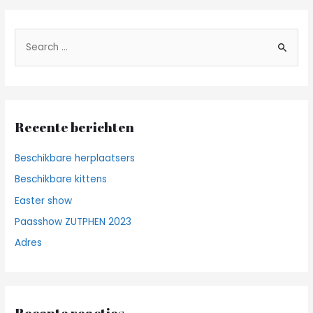
Z
o
e
k
n
Recente berichten
a
a
Beschikbare herplaatsers
r
Beschikbare kittens
:
Easter show
Paasshow ZUTPHEN 2023
Adres
Recente reacties