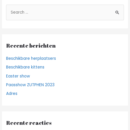
Z
o
e
k
n
Recente berichten
a
a
Beschikbare herplaatsers
r
Beschikbare kittens
:
Easter show
Paasshow ZUTPHEN 2023
Adres
Recente reacties