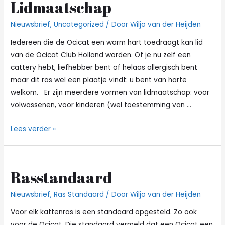
Lidmaatschap
Nieuwsbrief
,
Uncategorized
/ Door
Wiljo van der Heijden
Iedereen die de Ocicat een warm hart toedraagt kan lid
van de Ocicat Club Holland worden. Of je nu zelf een
cattery hebt, liefhebber bent of helaas allergisch bent
maar dit ras wel een plaatje vindt: u bent van harte
welkom. Er zijn meerdere vormen van lidmaatschap: voor
volwassenen, voor kinderen (wel toestemming van …
Lidmaatschap
Lees verder »
Rasstandaard
Nieuwsbrief
,
Ras Standaard
/ Door
Wiljo van der Heijden
Voor elk kattenras is een standaard opgesteld. Zo ook
voor de Ocicat. Die standaard vermeld dat een Ocicat een