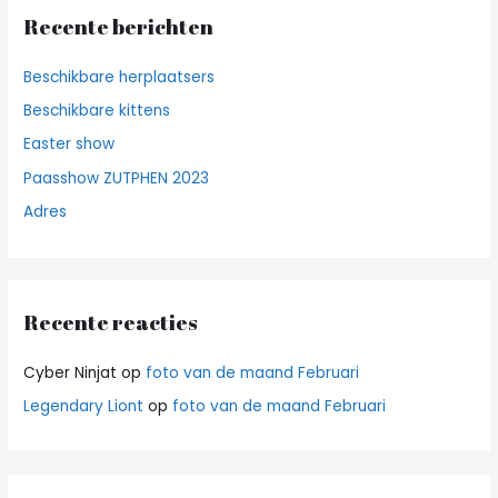
n
Recente berichten
a
a
Beschikbare herplaatsers
r
Beschikbare kittens
:
Easter show
Paasshow ZUTPHEN 2023
Adres
Recente reacties
Cyber Ninjat
op
foto van de maand Februari
Legendary Liont
op
foto van de maand Februari