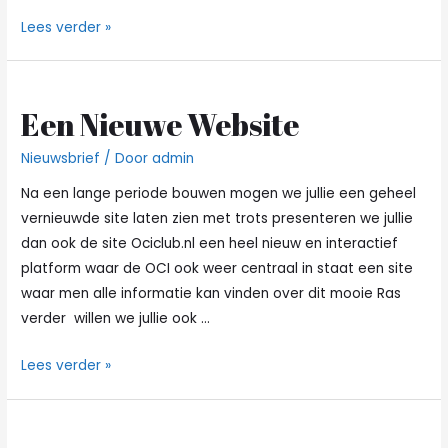
Paasshow
Lees verder »
ZUTPHEN
2023
Een Nieuwe Website
Nieuwsbrief
/ Door
admin
Na een lange periode bouwen mogen we jullie een geheel
vernieuwde site laten zien met trots presenteren we jullie
dan ook de site Ociclub.nl een heel nieuw en interactief
platform waar de OCI ook weer centraal in staat een site
waar men alle informatie kan vinden over dit mooie Ras
verder willen we jullie ook …
Een
Lees verder »
Nieuwe
Website