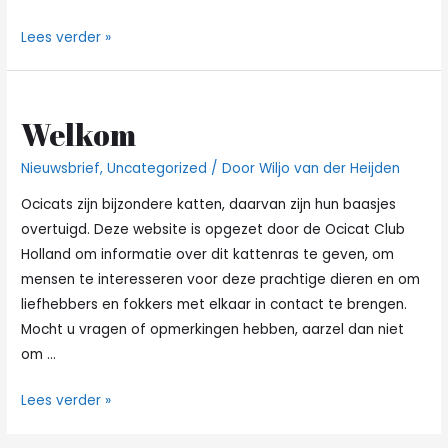
Aan
Lees verder »
een
Ocicat
beginnen
Welkom
Nieuwsbrief
,
Uncategorized
/ Door
Wiljo van der Heijden
Ocicats zijn bijzondere katten, daarvan zijn hun baasjes
overtuigd. Deze website is opgezet door de Ocicat Club
Holland om informatie over dit kattenras te geven, om
mensen te interesseren voor deze prachtige dieren en om
liefhebbers en fokkers met elkaar in contact te brengen.
Mocht u vragen of opmerkingen hebben, aarzel dan niet
om …
Welkom
Lees verder »