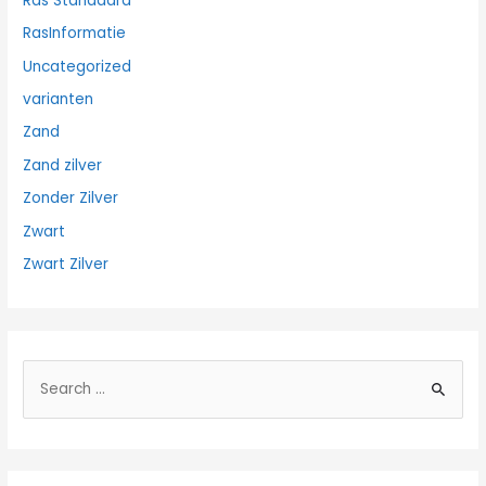
Ras Standaard
RasInformatie
Uncategorized
varianten
Zand
Zand zilver
Zonder Zilver
Zwart
Zwart Zilver
Z
o
e
k