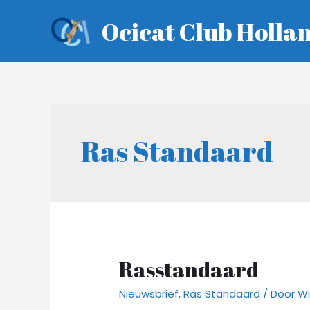
Ga
Ocicat Club Holla
naar
de
inhoud
Ras Standaard
Rasstandaard
Nieuwsbrief
,
Ras Standaard
/ Door
Wi