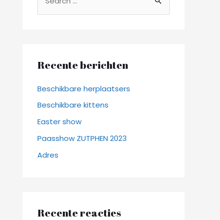
o
e
k
n
Recente berichten
a
a
Beschikbare herplaatsers
r
Beschikbare kittens
:
Easter show
Paasshow ZUTPHEN 2023
Adres
Recente reacties