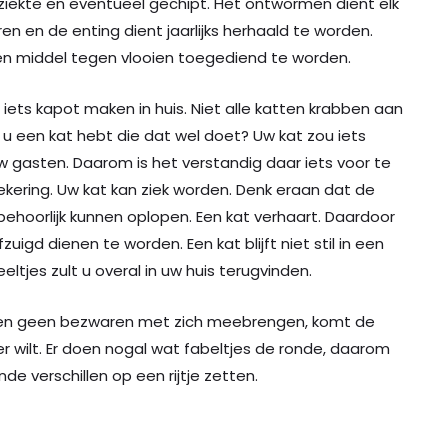
ziekte en eventueel gechipt. Het ontwormen dient elk
en en de enting dient jaarlijks herhaald te worden.
een middel tegen vlooien toegediend te worden.
 iets kapot maken in huis. Niet alle katten krabben aan
 u een kat hebt die dat wel doet? Uw kat zou iets
gasten. Daarom is het verstandig daar iets voor te
ering. Uw kat kan ziek worden. Denk eraan dat de
behoorlijk kunnen oplopen. Een kat verhaart. Daardoor
uigd dienen te worden. Een kat blijft niet stil in een
eltjes zult u overal in uw huis terugvinden.
en geen bezwaren met zich meebrengen, komt de
r wilt. Er doen nogal wat fabeltjes de ronde, daarom
de verschillen op een rijtje zetten.