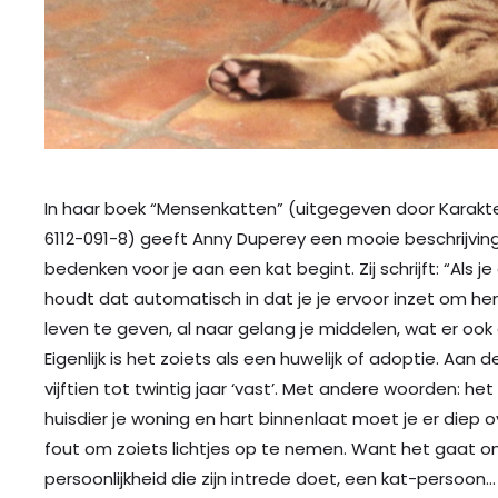
In haar boek “Mensenkatten” (uitgegeven door Karakter 
6112-091-8) geeft Anny Duperey een mooie beschrijvin
bedenken voor je aan een kat begint. Zij schrijft: “Als j
houdt dat automatisch in dat je je ervoor inzet om h
leven te geven, al naar gelang je middelen, wat er ook 
Eigenlijk is het zoiets als een huwelijk of adoptie. Aan 
vijftien tot twintig jaar ‘vast’. Met andere woorden: het
huisdier je woning en hart binnenlaat moet je er diep 
fout om zoiets lichtjes op te nemen. Want het gaat o
persoonlijkheid die zijn intrede doet, een kat-persoo