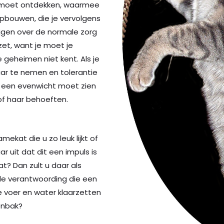
en moet ontdekken, waarmee
opbouwen, die je vervolgens
gen over de normale zorg
nzet, want je moet je
 geheimen niet kent. Als je
r te nemen en tolerantie
je een evenwicht moet zien
 of haar behoeften.
ekat die u zo leuk lijkt of
r uit dat dit een impuls is
at? Dan zult u daar als
 de verantwoording die een
e voer en water klaarzetten
enbak?