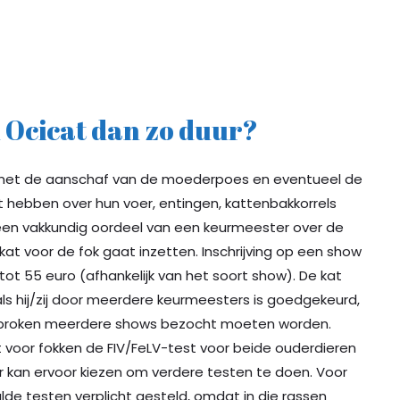
 Ocicat dan zo duur?
 met de aanschaf van de moederpoes en eventueel de
t hebben over hun voer, entingen, kattenbakkorrels
 een vakkundig oordeel van een keurmeester over de
de kat voor de fok gaat inzetten. Inschrijving op een show
 tot 55 euro (afhankelijk van het soort show). De kat
 als hij/zij door meerdere keurmeesters is goedgekeurd,
proken meerdere shows bezocht moeten worden.
t voor fokken de FIV/FeLV-test voor beide ouderdieren
er kan ervoor kiezen om verdere testen te doen. Voor
de testen verplicht gesteld, omdat in die rassen