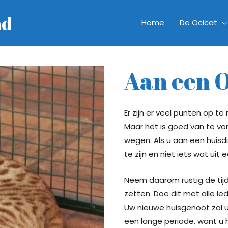
nd
Home
De Ocicat
Aan een O
Er zijn er veel punten op 
Maar het is goed van te vo
wegen. Als u aan een huisd
te zijn en niet iets wat uit
Neem daarom rustig de tijd 
zetten. Doe dit met alle le
Uw nieuwe huisgenoot zal u
een lange periode, want u h