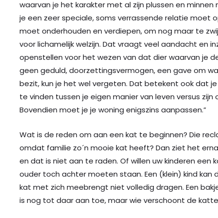
waarvan je het karakter met al zijn plussen en minn
je een zeer speciale, soms verrassende relatie moet 
moet onderhouden en verdiepen, om nog maar te zwij
voor lichamelijk welzijn. Dat vraagt veel aandacht en i
openstellen voor het wezen van dat dier waarvan je de
geen geduld, doorzettingsvermogen, een gave om waa
bezit, kun je het wel vergeten. Dat betekent ook dat 
te vinden tussen je eigen manier van leven versus zijn
Bovendien moet je je woning enigszins aanpassen.”
Wat is de reden om aan een kat te beginnen? Die reclam
omdat familie zo´n mooie kat heeft? Dan ziet het ernaa
en dat is niet aan te raden. Of willen uw kinderen een k
ouder toch achter moeten staan. Een (klein) kind kan
kat met zich meebrengt niet volledig dragen. Een bakj
is nog tot daar aan toe, maar wie verschoont de katt