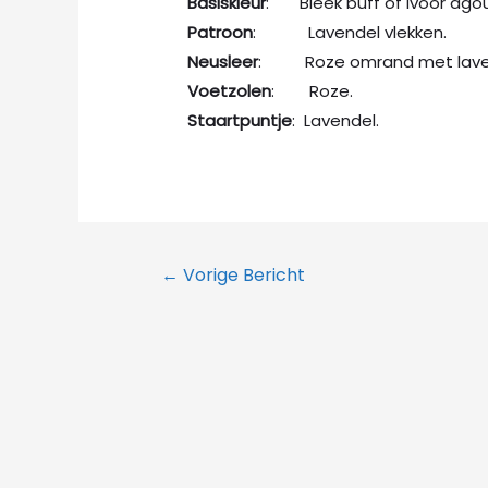
Basiskleur
: Bleek buff of ivoor agou
Patroon
: Lavendel vlekken.
Neusleer
: Roze omrand met lave
Voetzolen
: Roze.
Staartpuntje
: Lavendel.
Bericht
←
Vorige Bericht
navigatie