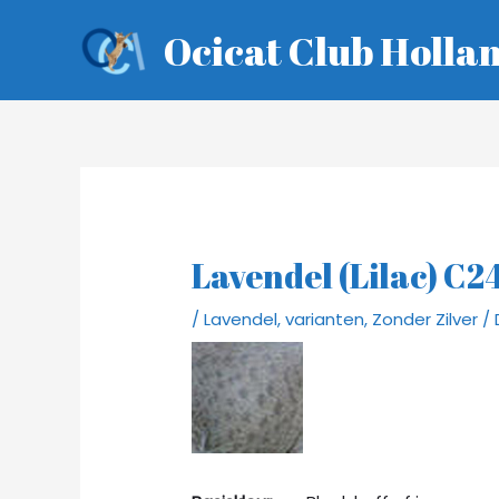
Ga
Ocicat Club Holla
naar
de
inhoud
Lavendel (Lilac) C2
/
Lavendel
,
varianten
,
Zonder Zilver
/ 