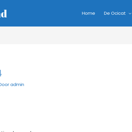
nd
Home
De Ocicat
4
Door
admin