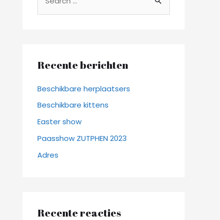
o
e
k
n
Recente berichten
a
a
Beschikbare herplaatsers
r
Beschikbare kittens
:
Easter show
Paasshow ZUTPHEN 2023
Adres
Recente reacties