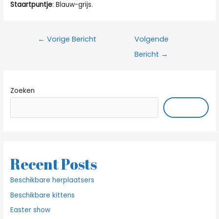
Staartpuntje
: Blauw-grijs.
Bericht
←
Vorige Bericht
Volgende
navigatie
Bericht
→
Zoeken
ZOEKEN
Recent Posts
Beschikbare herplaatsers
Beschikbare kittens
Easter show