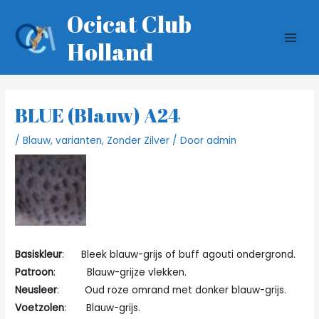
Ga
Ocicat Club
naar
Holland
de
MAI
inhoud
MEN
BLUE (blauw) A24
/
Blauw
,
varianten
,
Zonder Zilver
/ Door
admin
Basiskleur
: Bleek blauw-grijs of buff agouti ondergrond.
Patroon
: Blauw-grijze vlekken.
Neusleer
: Oud roze omrand met donker blauw-grijs.
Voetzolen
: Blauw-grijs.