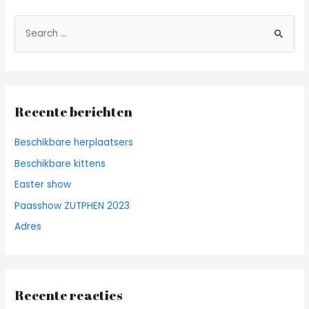
Z
o
e
k
n
Recente berichten
a
a
Beschikbare herplaatsers
r
Beschikbare kittens
:
Easter show
Paasshow ZUTPHEN 2023
Adres
Recente reacties