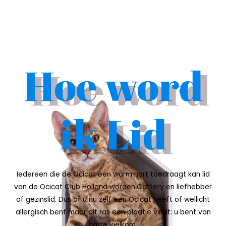
Hoe word
ik Lid
Iedereen die de Ocicat een warm hart toedraagt kan lid
van de Ocicat Club Holland worden.Cattery en liefhebber
of gezinslid. Dus of u nu zelf een Ocicat heeft of wellicht
allergisch bent maar dit ras een plaatje vindt: u bent van
harte welkom.